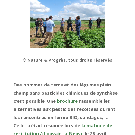
© Nature & Progrès, tous droits réservés
Des pommes de terre et
des
légumes plein
champ sans pesticides
chimiques de synthèse
,
c’est possible
!
Une
brochure
rassemble les
alternatives aux pesticides
récolté
es
durant
les
rencontre
s en ferme
BIO
, sondages
,
…
Celle-ci
était
résumé
e
lors de
la matinée de
restitution à Louvain-la-Neuve
le 28 avril