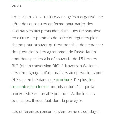
2023
.
En
2021 et 2022
, Nature & Progrès a organisé
une
série de
rencontres
en ferme pour parler des
alternatives aux pesticides chimiques de synthèse
en culture de
pommes de terre et légumes plein
champ
pour prouver
qu’il est possible de
se passer
des pesticides.
Les
agronomes
de l’association
sont donc parties
à la
découverte
de 1
5
fermes
BIO
(ou en conversion BIO)
à travers la
Wallonie
.
Les témoignages
d’alternatives aux pesticides ont
été rassemblé dans une
brochure
.
De plus,
les
rencontres en ferme
ont mis en lumière
que la
biodiversité es
t un
allié pour une Wallonie sans
pesticides
.
I
l nous faut
donc
la
p
rotég
er.
Les différentes rencontres en ferme et sondages