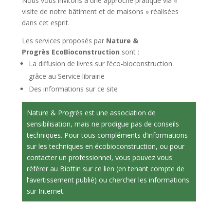
Nous vous invitons à une approche pratique via «
visite de notre bâtiment et de maisons » réalisées
dans cet esprit.
Les services proposés par
Nature &
Progrès
EcoBioconstruction
sont :
La diffusion de livres sur l’éco-bioconstruction
grâce au Service librairie
Des informations sur ce site
Nature & Progrès est une association de
sensibilisation, mais ne prodigue pas de conseils
techniques. Pour tous compléments d’informations
sur les techniques en écobioconstruction, ou pour
contacter un professionnel, vous pouvez vous
référer au
Biottin
sur ce lien
(en tenant compte de
l’avertissement publié) ou chercher les informations
sur Internet.