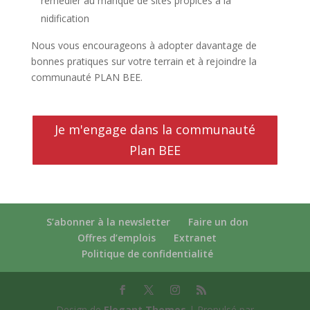
remédier au manque de sites propices à la
nidification
Nous vous encourageons à adopter davantage de
bonnes pratiques sur votre terrain et à rejoindre la
communauté PLAN BEE.
Je m'engage dans la communauté
Plan BEE
S’abonner à la newsletter
Faire un don
Offres d’emplois
Extranet
Politique de confidentialité
Design de
Elegant Themes
| Propulsé par