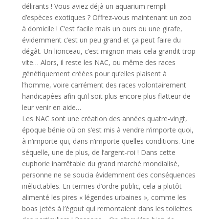
délirants ! Vous aviez déjà un aquarium rempli
d’espèces exotiques ? Offrez-vous maintenant un zoo
à domicile ! C’est facile mais un ours ou une girafe,
évidemment c’est un peu grand et ça peut faire du
dégât. Un lionceau, c’est mignon mais cela grandit trop
vite… Alors, il reste les NAC, ou même des races
génétiquement créées pour qu’elles plaisent à
l’homme, voire carrément des races volontairement
handicapées afin qu’il soit plus encore plus flatteur de
leur venir en aide…
Les NAC sont une création des années quatre-vingt,
époque bénie où on s’est mis à vendre n’importe quoi,
à n’importe qui, dans n’importe quelles conditions. Une
séquelle, une de plus, de l’argent-roi ! Dans cette
euphorie inarrêtable du grand marché mondialisé,
personne ne se soucia évidemment des conséquences
inéluctables. En termes d’ordre public, cela a plutôt
alimenté les pires « légendes urbaines », comme les
boas jetés à l’égout qui remontaient dans les toilettes