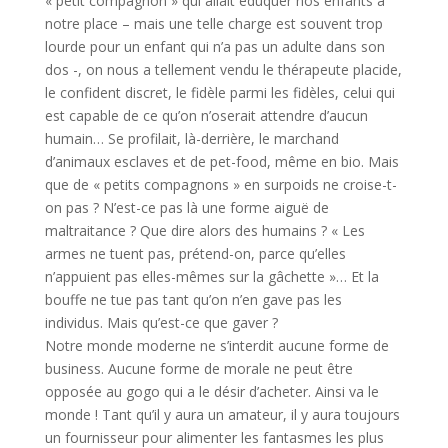
« petit compagnon » qui allait éduquer nos enfants à
notre place – mais une telle charge est souvent trop
lourde pour un enfant qui n’a pas un adulte dans son
dos -, on nous a tellement vendu le thérapeute placide,
le confident discret, le fidèle parmi les fidèles, celui qui
est capable de ce qu’on n’oserait attendre d’aucun
humain… Se profilait, là-derrière, le marchand
d’animaux esclaves et de pet-food, même en bio. Mais
que de « petits compagnons » en surpoids ne croise-t-
on pas ? N’est-ce pas là une forme aiguë de
maltraitance ? Que dire alors des humains ? « Les
armes ne tuent pas, prétend-on, parce qu’elles
n’appuient pas elles-mêmes sur la gâchette »… Et la
bouffe ne tue pas tant qu’on n’en gave pas les
individus. Mais qu’est-ce que gaver ?
Notre monde moderne ne s’interdit aucune forme de
business. Aucune forme de morale ne peut être
opposée au gogo qui a le désir d’acheter. Ainsi va le
monde ! Tant qu’il y aura un amateur, il y aura toujours
un fournisseur pour alimenter les fantasmes les plus