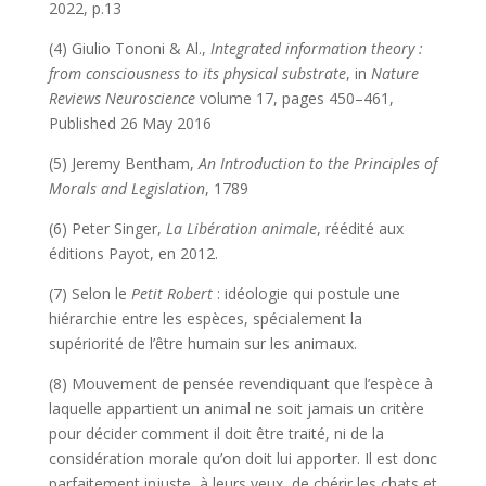
2022, p.13
(4) Giulio Tononi & Al.,
Integrated information theory :
from consciousness to its physical substrate
, in
Nature
Reviews Neuroscience
volume 17, pages 450–461,
Published 26 May 2016
(5) Jeremy Bentham,
An Introduction to the Principles of
Morals and Legislation
, 1789
(6) Peter Singer,
La Libération animale
, réédité aux
éditions Payot, en 2012.
(7) Selon le
Petit Robert
: idéologie qui postule une
hiérarchie entre les espèces, spécialement la
supériorité de l’être humain sur les animaux.
(8) Mouvement de pensée revendiquant que l’espèce à
laquelle appartient un animal ne soit jamais un critère
pour décider comment il doit être traité, ni de la
considération morale qu’on doit lui apporter. Il est donc
parfaitement injuste, à leurs yeux, de chérir les chats et