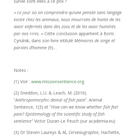
survie sont-elles à ce prix ?
«
Le jour où on comprendra qu’une pensée sans langage
existe chez les animaux, nous mourrons de honte de les
avoir enfermés dans des zoos et de les avoir humiliés
par nos rires.
» Cette conclusion appartient à Boris
Cyrulnik, dans son livre intitulé
Mémoires de singe et
paroles d’homme
(9)…
Notes :
(1) Voir :
www.missionsentience.org
(2) Sneddon, L.U. & Leach, M. (2016).
“
Anthropomorphic denial of fish pain
”. Animal
Sentience, 1(3) et “
How can we know whether fish feel
pain? Epistemology of the scientific study of fish
sentience”
Victor Duran-Le Peuch (sur academia.eu)
(3) Dr Steven Laureys & Al,
Cerveaugraphie
, Hachette,