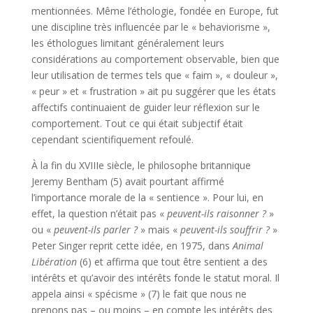
mentionnées. Même l’éthologie, fondée en Europe, fut
une discipline très influencée par le « behaviorisme »,
les éthologues limitant généralement leurs
considérations au comportement observable, bien que
leur utilisation de termes tels que « faim », « douleur »,
« peur » et « frustration » ait pu suggérer que les états
affectifs continuaient de guider leur réflexion sur le
comportement. Tout ce qui était subjectif était
cependant scientifiquement refoulé.
À la fin du XVIIIe siècle, le philosophe britannique
Jeremy Bentham (5) avait pourtant affirmé
l’importance morale de la « sentience ». Pour lui, en
effet, la question n’était pas «
peuvent-ils raisonner ?
»
ou «
peuvent-ils parler ?
» mais «
peuvent-ils souffrir ?
»
Peter Singer reprit cette idée, en 1975, dans
Animal
Libération
(6) et affirma que tout être sentient a des
intérêts et qu’avoir des intérêts fonde le statut moral. Il
appela ainsi « spécisme » (7) le fait que nous ne
prenons pas – ou moins – en compte les intérêts des