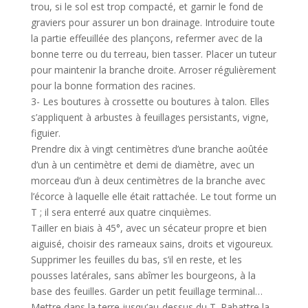
trou, si le sol est trop compacté, et garnir le fond de
graviers pour assurer un bon drainage. Introduire toute
la partie effeuillée des plançons, refermer avec de la
bonne terre ou du terreau, bien tasser. Placer un tuteur
pour maintenir la branche droite. Arroser régulièrement
pour la bonne formation des racines.
3- Les boutures à crossette ou boutures à talon. Elles
s’appliquent à arbustes à feuillages persistants, vigne,
figuier.
Prendre dix à vingt centimètres d’une branche aoûtée
d’un à un centimètre et demi de diamètre, avec un
morceau d’un à deux centimètres de la branche avec
l’écorce à laquelle elle était rattachée. Le tout forme un
T ; il sera enterré aux quatre cinquièmes.
Tailler en biais à 45°, avec un sécateur propre et bien
aiguisé, choisir des rameaux sains, droits et vigoureux.
Supprimer les feuilles du bas, s’il en reste, et les
pousses latérales, sans abîmer les bourgeons, à la
base des feuilles. Garder un petit feuillage terminal…
Mettre dans la terre jusqu’au-dessus du T. Rabattre la