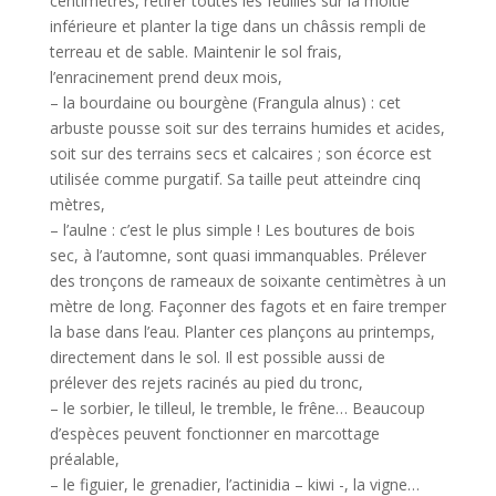
centimètres, retirer toutes les feuilles sur la moitié
inférieure et planter la tige dans un châssis rempli de
terreau et de sable. Maintenir le sol frais,
l’enracinement prend deux mois,
– la bourdaine ou bourgène (Frangula alnus) : cet
arbuste pousse soit sur des terrains humides et acides,
soit sur des terrains secs et calcaires ; son écorce est
utilisée comme purgatif. Sa taille peut atteindre cinq
mètres,
– l’aulne : c’est le plus simple ! Les boutures de bois
sec, à l’automne, sont quasi immanquables. Prélever
des tronçons de rameaux de soixante centimètres à un
mètre de long. Façonner des fagots et en faire tremper
la base dans l’eau. Planter ces plançons au printemps,
directement dans le sol. Il est possible aussi de
prélever des rejets racinés au pied du tronc,
– le sorbier, le tilleul, le tremble, le frêne… Beaucoup
d’espèces peuvent fonctionner en marcottage
préalable,
– le figuier, le grenadier, l’actinidia – kiwi -, la vigne…