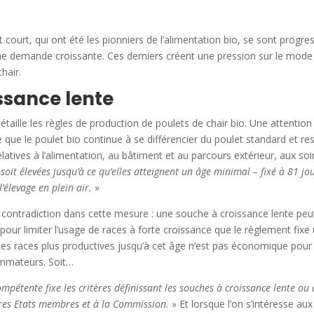
t court, qui ont été les pionniers de l’alimentation bio, se sont progr
 demande croissante. Ces derniers créent une pression sur le mode d
hair.
issance lente
aille les règles de production de poulets de chair bio. Une attention p
te que le poulet bio continue à se différencier du poulet standard et 
tives à l’alimentation, au bâtiment et au parcours extérieur, aux soi
 soit élevées jusqu’à ce qu’elles atteignent un âge minimal – fixé à 81 jou
’élevage en plein air.
»
e contradiction dans cette mesure : une souche à croissance lente peu
t pour limiter l’usage de races à forte croissance que le règlement fixe
s races plus productives jusqu’à cet âge n’est pas économique pour l
mmateurs. Soit…
ompétente fixe les critères définissant les souches à croissance lente ou 
res Etats membres et à la Commission.
» Et lorsque l’on s’intéresse a