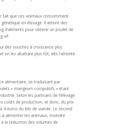
ar le fait que ces animaux consomment
 génétique en élevage. Il atteint des
 kg d’aliments pour obtenir un poulet de
g vif.
our des souches à croissance plus
 en les abattant plus tôt, dès l’atteinte
ce alimentaire, se traduisant par
poulets « mangeurs compulsifs » étant
dustrie. Selon les partisans de l’élevage
es coûts de production, et donc, du prix
 à 4 euros du kilo de viande. Le second
es à alimenter les animaux, moindre
âce à la réduction des volumes de