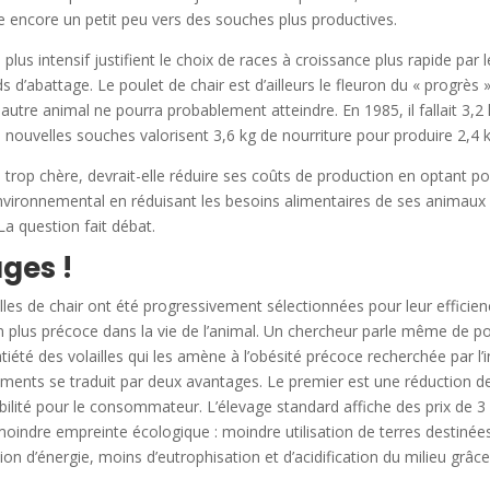
 encore un petit peu vers des souches plus productives.
 plus intensif justifient le choix de races à croissance plus rapide p
 d’abattage. Le poulet de chair est d’ailleurs le fleuron du « progrès »
 autre animal ne pourra probablement atteindre. En 1985, il fallait 3,2
es nouvelles souches valorisent 3,6 kg de nourriture pour produire 2,4 k
e trop chère, devrait-elle réduire ses coûts de production en optant p
nvironnemental en réduisant les besoins alimentaires de ses animaux et
a question fait débat.
ges !
lles de chair ont été progressivement sélectionnées pour leur efficien
 en plus précoce dans la vie de l’animal. Un chercheur parle même de 
été des volailles qui les amène à l’obésité précoce recherchée par l’in
 aliments se traduit par deux avantages. Le premier est une réduction d
ibilité pour le consommateur. L’élevage standard affiche des prix de 3
moindre empreinte écologique : moindre utilisation de terres destiné
sation d’énergie, moins d’eutrophisation et d’acidification du milieu gr