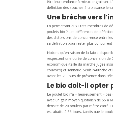
être leur tendance à mieux engraisser. L
définition des souches à croissance lent
Une brèche vers l’i
En permettant aux Etats membres de défin
poulets bio ? Les différences de définiti
des distorsions de concurrence entre l
sa définition pour rester plus concurrent
Notons qu’en raison de la faible disponib
respectent une durée de conversion de 70
économique (taille du marché jugée insuf
couvoirs) et sanitaire. Seuls l’Autriche e
avant les 70 jours de présence dans l’él
Le bio doit-il opter
Le poulet bio n’a – heureusement – pas en
avec un gain moyen quotidien de 55 à 60
densité de 20 poulets par mètre carré. E
est abattu à 56 jours, tandis que le poul