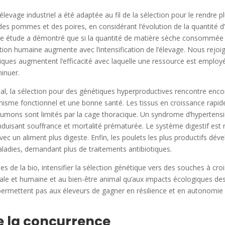
élevage industriel a été adaptée au fil de la sélection pour le rendre
des pommes et des poires, en considérant l’évolution de la quantit
une étude a démontré que si la quantité de matière sèche consommée pa
tion humaine augmente avec l’intensification de l’élevage. Nous rejoig
ques augmentent l’efficacité avec laquelle une ressource est employ
inuer.
al, la sélection pour des génétiques hyperproductives rencontre encore
anisme fonctionnel et une bonne santé. Les tissus en croissance rapi
umons sont limités par la cage thoracique. Un syndrome d’hypertensi
 induisant souffrance et mortalité prématurée. Le système digestif est r
ec un aliment plus digeste. Enfin, les poulets les plus productifs dé
maladies, demandant plus de traitements antibiotiques.
les de la bio, intensifier la sélection génétique vers des souches à cr
ale et humaine et au bien-être animal qu’aux impacts écologiques des
e permettent pas aux éleveurs de gagner en résilience et en autonomi
de la concurrence