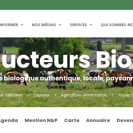
INFORMER
NOS MÉDIAS
SERVICES
QUI SOMMES-N
ucteurs Bi
e biologique authentique, locale, paysan
ue Valériane
Explorer
Agriculture-alimentation
Poulet 
5
5
5
Agenda
Mention N&P
Carte
Annuaire
Deven