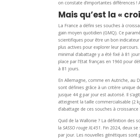
on constate d’importantes différences ! 
Mais qu’est la « cro
La France a défini ses souches à croissan
gain moyen quotidien (GMQ). Ce paramètre
scientifiques pour être un bon indicateu
plus actives pour explorer leur parcours
minimal d’abattage y a été fixé à 81 jou
place par l’Etat français en 1960 pour dé
à 81 jours.
En Allemagne, comme en Autriche, au Da
sont définies grâce à un critère unique
jusque 44 g par jour est autorisé. Il s’a
atteignent la taille commercialisable (2 k
d’abattage de ces souches à croissance l
Quid de la Wallonie ? La définition des 
la
SASSO rouge XL451
. Fin 2024, deux se
par jour. Les nouvelles génétiques sont 