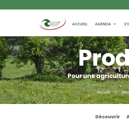
ACCUEIL
AGENDA
S’
Prod
Pour une agricultur
Accueil
Rev
5
Découvrir