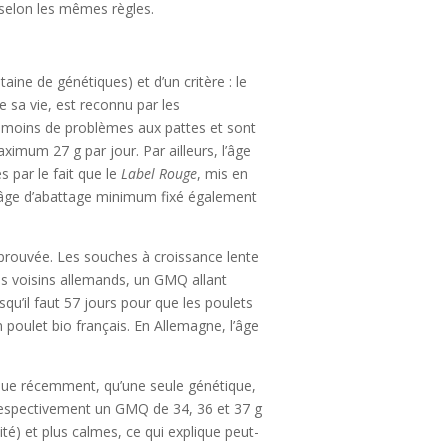
t selon les mêmes règles.
aine de génétiques) et d’un critère : le
e sa vie, est reconnu par les
ent moins de problèmes aux pattes et sont
imum 27 g par jour. Par ailleurs, l’âge
 par le fait que le
Label Rouge
, mis en
 un âge d’abattage minimum fixé également
prouvée. Les souches à croissance lente
os voisins allemands, un GMQ allant
squ’il faut 57 jours pour que les poulets
n poulet bio français. En Allemagne, l’âge
usque récemment, qu’une seule génétique,
 respectivement un GMQ de 34, 36 et 37 g
té) et plus calmes, ce qui explique peut-