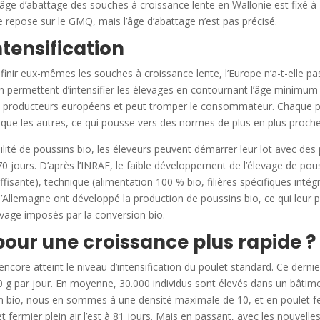
’âge d’abattage des souches à croissance lente en Wallonie est fixé à
e repose sur le GMQ, mais l’âge d’abattage n’est pas précisé.
ntensification
ir eux-mêmes les souches à croissance lente, l’Europe n’a-t-elle pas
on permettent d’intensifier les élevages en contournant l’âge minimum d
es producteurs européens et peut tromper le consommateur. Chaque p
 que les autres, ce qui pousse vers des normes de plus en plus proches
ilité de poussins bio, les éleveurs peuvent démarrer leur lot avec des
 jours. D’après l’INRAE, le faible développement de l’élevage de pous
fisante), technique (alimentation 100 % bio, filières spécifiques inté
t l’Allemagne ont développé la production de poussins bio, ce qui leur p
evage imposés par la conversion bio.
 pour une croissance plus rapide ?
core atteint le niveau d’intensification du poulet standard. Ce dernie
 g par jour. En moyenne, 30.000 individus sont élevés dans un bâtim
n bio, nous en sommes à une densité maximale de 10, et en poulet fermi
et fermier plein air l’est à 81 jours. Mais en passant, avec les nouvel