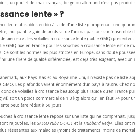
Ainsi, un poulet de chair français, belge ou allemand n’est pas produi
issance lente » ?
ce lente utilisables en bio à l’aide d’une liste (comprenant une quarant
, indiquant le gain de poids vif de l’animal par jour sur l’ensemble d
r de bien-être : les volailles à croissance lente (faible GMQ) présent
. Le GMQ fixé en France pour les souches à croissance lente est de max
rs. Ce sont les normes les plus strictes en Europe, sans doute poussées
finir une filière de qualité différenciée, est déjà très exigeant, avec
nemark, aux Pays-Bas et au Royaume-Uni, il n’existe pas de liste ap
 de GMQ. Les plafonds varient énormément d’un pays à l’autre. Chez n
git donc de volailles à croissance beaucoup plus rapide qu’en France pui
g vif, soit un poids commercial de 1,3 kg) alors qu’il en faut 74 pour u
ente peut être réduit à 56 jours.
souches à croissance lente repose sur une liste qui ne comprenait, j
 sont rajoutées, les
SASSO ruby C-C451
et la
Hubbard RedJA
. Elles ont
plus résistantes aux maladies (moins de traitements, moins de mortali