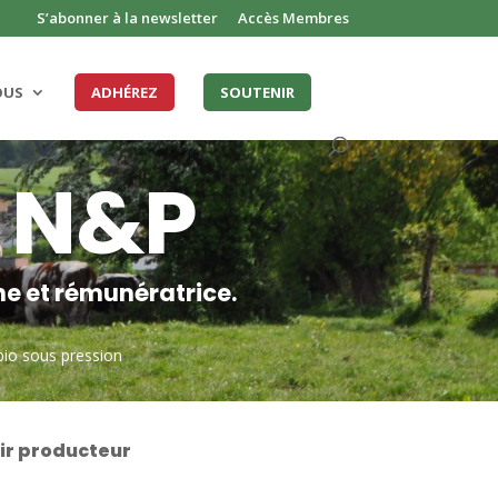
S’abonner à la newsletter
Accès Membres
OUS
ADHÉREZ
SOUTENIR
o N&P
ne et rémunératrice.
bio sous pression
ir producteur