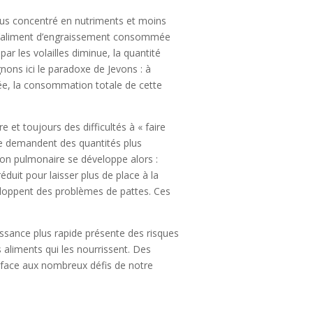
 plus concentré en nutriments et moins
é d’aliment d’engraissement consommée
r les volailles diminue, la quantité
nons ici le paradoxe de Jevons : à
ée, la consommation totale de cette
 et toujours des difficultés à « faire
de demandent des quantités plus
on pulmonaire se développe alors :
éduit pour laisser plus de place à la
veloppent des problèmes de pattes. Ces
oissance plus rapide présente des risques
 aliments qui les nourrissent. Des
e face aux nombreux défis de notre