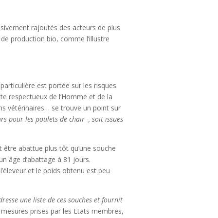
essivement rajoutés des acteurs de plus
e production bio, comme l’illustre
articulière est portée sur les risques
reste respectueux de l’Homme et de la
ns vétérinaires… se trouve un point sur
rs pour les poulets de chair -, soit issues
t être abattue plus tôt qu’une souche
 un âge d’abattage à 81 jours.
’éleveur et le poids obtenu est peu
dresse une liste de ces souches et fournit
ux mesures prises par les Etats membres,