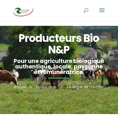
Producteurs Bio
N&P
Pour une agriculture biologique
authentique, locale, paysanne
et rémunératrice.
Accueil
Producteurs
La Grigne de Gauthier
5
5