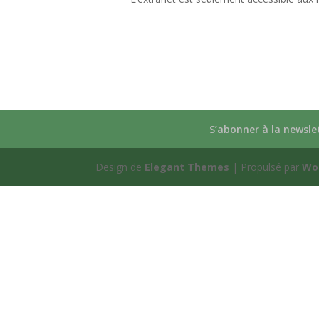
S’abonner à la newsle
Design de
Elegant Themes
| Propulsé par
Wo