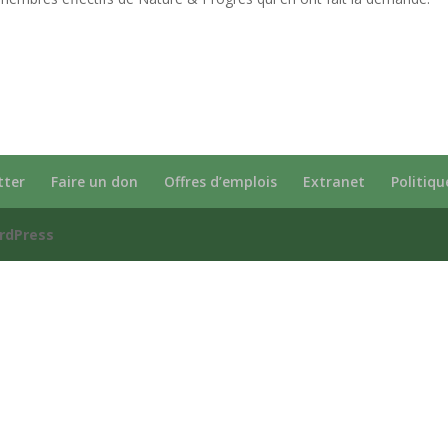
tter
Faire un don
Offres d’emplois
Extranet
Politiqu
rdPress