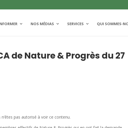
INFORMER
NOS MÉDIAS
SERVICES
QUI SOMMES-N
CA de Nature & Progrès du 27
 n’êtes pas autorisé à voir ce contenu.
membres effectifs de Nature & Progrès qui en ont fait la demande.