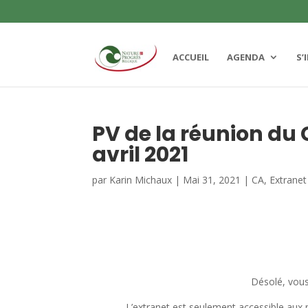
ACCUEIL
AGENDA
S’
PV de la réunion du 
avril 2021
par
Karin Michaux
|
Mai 31, 2021
|
CA
,
Extranet
Désolé, vous
L’extranet est seulement accessible aux 