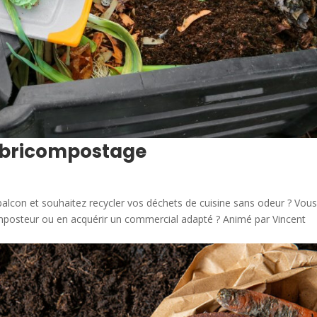
ombricompostage
balcon et souhaitez recycler vos déchets de cuisine sans odeur ? Vou
posteur ou en acquérir un commercial adapté ? Animé par Vincent