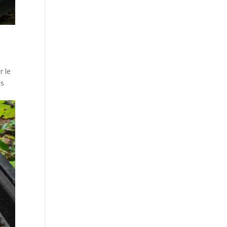
r le
és