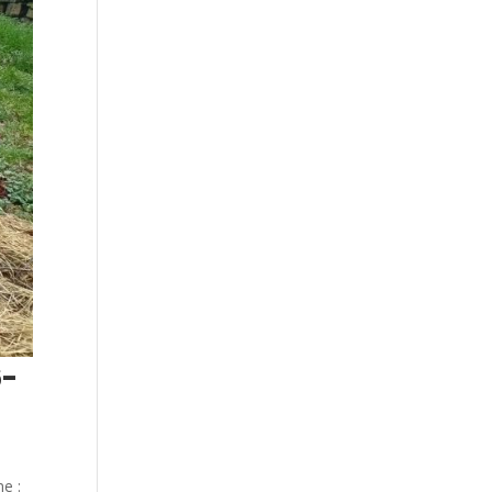
6-
e :