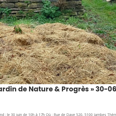
Jardin de Nature & Progrès » 30-0
nd : le 30 juin de 10h à 17h Où : Rue de Dave 520, 5100 Jambes Thèm