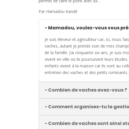
permet de faire le point avec lui…
Par Hamadou Kandé
- Mamadou, voulez-vous vous prés
Je suis éleveur et agriculteur car, ici, nou
vaches, autant je prends soin de mes champs 
de la famille. J’ai cinquante-six ans, je suis 
vivent en ville où ils poursuivent leurs étude
enfants vivent à la maison car ils vont au col
entretien des vaches et des petits ruminants
- Combien de vaches avez-vous ?
- Comment organises-tu la gestio
- Combien de vaches sont ainsi st