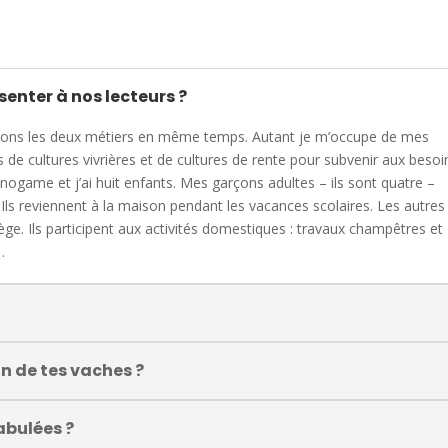
enter à nos lecteurs ?
s faisons les deux métiers en même temps. Autant je m’occupe de mes
de cultures vivrières et de cultures de rente pour subvenir aux besoi
monogame et j’ai huit enfants. Mes garçons adultes – ils sont quatre –
s. Ils reviennent à la maison pendant les vacances scolaires. Les autres
lège. Ils participent aux activités domestiques : travaux champêtres et
…
n de tes vaches ?
abulées ?