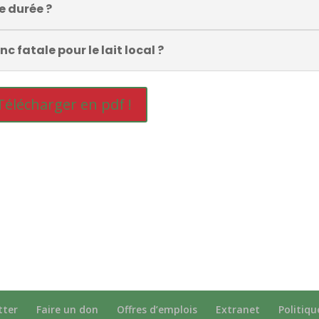
e durée ?
c fatale pour le lait local ?
Télécharger en pdf !
tter
Faire un don
Offres d’emplois
Extranet
Politiqu