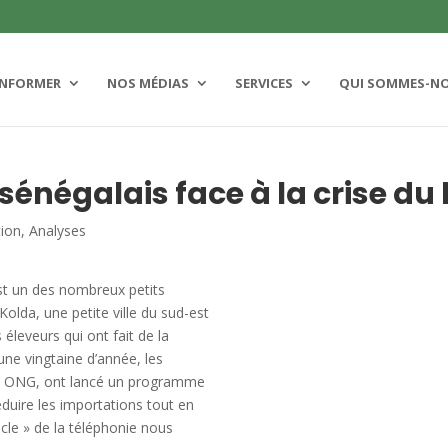
INFORMER
NOS MÉDIAS
SERVICES
QUI SOMMES-N
énégalais face à la crise du l
tion
,
Analyses
st un des nombreux petits
Kolda, une petite ville du sud-est
 éleveurs qui ont fait de la
 une vingtaine d’année, les
 et ONG, ont lancé un programme
réduire les importations tout en
acle » de la téléphonie nous