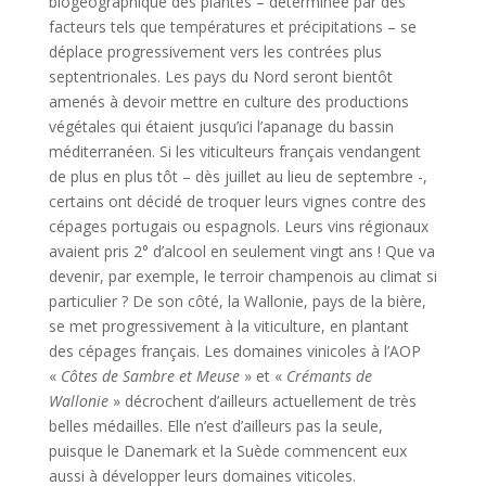
biogéographique des plantes – déterminée par des
facteurs tels que températures et précipitations – se
déplace progressivement vers les contrées plus
septentrionales. Les pays du Nord seront bientôt
amenés à devoir mettre en culture des productions
végétales qui étaient jusqu’ici l’apanage du bassin
méditerranéen. Si les viticulteurs français vendangent
de plus en plus tôt – dès juillet au lieu de septembre -,
certains ont décidé de troquer leurs vignes contre des
cépages portugais ou espagnols. Leurs vins régionaux
avaient pris 2° d’alcool en seulement vingt ans ! Que va
devenir, par exemple, le terroir champenois au climat si
particulier ? De son côté, la Wallonie, pays de la bière,
se met progressivement à la viticulture, en plantant
des cépages français. Les domaines vinicoles à l’AOP
«
Côtes de Sambre et Meuse
» et «
Crémants de
Wallonie
» décrochent d’ailleurs actuellement de très
belles médailles. Elle n’est d’ailleurs pas la seule,
puisque le Danemark et la Suède commencent eux
aussi à développer leurs domaines viticoles.