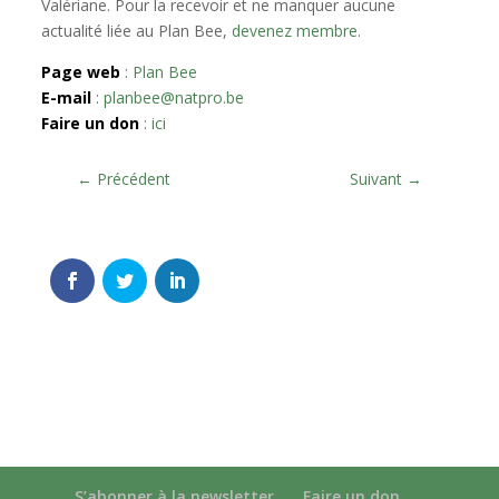
Valériane. Pour la recevoir et ne manquer aucune
actualité liée au Plan Bee,
devenez membre.
Page web
:
Plan Bee
E-mail
:
planbee@natpro.be
Faire un don
:
ici
←
Précédent
Suivant
→
S’abonner à la newsletter
Faire un don