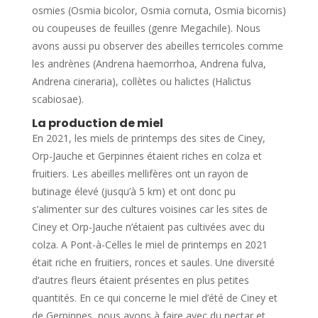
osmies (Osmia bicolor, Osmia cornuta, Osmia bicornis)
ou coupeuses de feuilles (genre Megachile). Nous
avons aussi pu observer des abeilles terricoles comme
les andrènes (Andrena haemorrhoa, Andrena fulva,
Andrena cineraria), collètes ou halictes (Halictus
scabiosae).
La production de miel
En 2021, les miels de printemps des sites de Ciney,
Orp-Jauche et Gerpinnes étaient riches en colza et
fruitiers. Les abeilles mellifères ont un rayon de
butinage élevé (jusqu’à 5 km) et ont donc pu
s’alimenter sur des cultures voisines car les sites de
Ciney et Orp-Jauche n’étaient pas cultivées avec du
colza. A Pont-à-Celles le miel de printemps en 2021
était riche en fruitiers, ronces et saules. Une diversité
d’autres fleurs étaient présentes en plus petites
quantités. En ce qui concerne le miel d’été de Ciney et
de Gerpinnes, nous avons à faire avec du nectar et