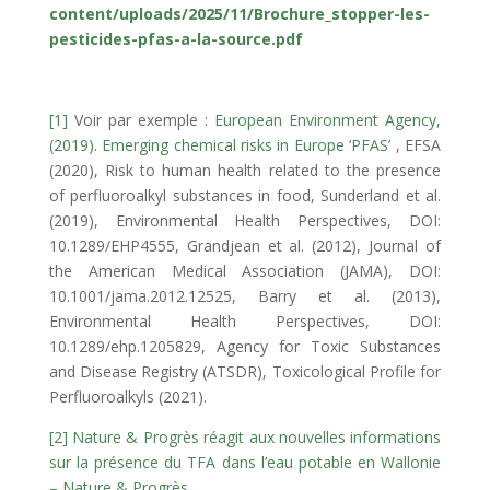
content/uploads/2025/11/Brochure_stopper-les-
pesticides-pfas-a-la-source.pdf
[1]
Voir par exemple :
European Environment Agency,
(2019). Emerging chemical risks in Europe ‘PFAS’
, EFSA
(2020), Risk to human health related to the presence
of perfluoroalkyl substances in food, Sunderland et al.
(2019), Environmental Health Perspectives, DOI:
10.1289/EHP4555, Grandjean et al. (2012), Journal of
the American Medical Association (JAMA), DOI:
10.1001/jama.2012.12525, Barry et al. (2013),
Environmental Health Perspectives, DOI:
10.1289/ehp.1205829, Agency for Toxic Substances
and Disease Registry (ATSDR), Toxicological Profile for
Perfluoroalkyls (2021).
[2]
Nature & Progrès réagit aux nouvelles informations
sur la présence du TFA dans l’eau potable en Wallonie
– Nature & Progrès