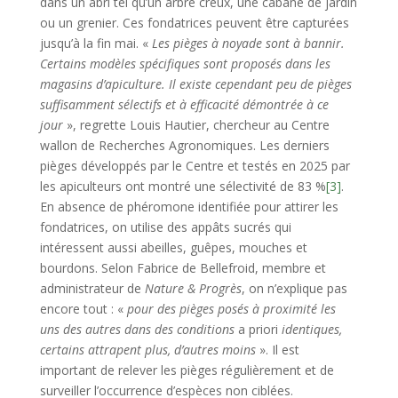
dans un abri tel qu’un arbre creux, une cabane de jardin
ou un grenier. Ces fondatrices peuvent être capturées
jusqu’à la fin mai. «
Les pièges à noyade sont à bannir.
Certains modèles spécifiques sont proposés dans les
magasins d’apiculture. Il existe cependant peu de pièges
suffisamment sélectifs et à efficacité démontrée à ce
jour
», regrette Louis Hautier, chercheur au Centre
wallon de Recherches Agronomiques. Les derniers
pièges développés par le Centre et testés en 2025 par
les apiculteurs ont montré une sélectivité de 83 %
[3]
.
En absence de phéromone identifiée pour attirer les
fondatrices, on utilise des appâts sucrés qui
intéressent aussi abeilles, guêpes, mouches et
bourdons. Selon Fabrice de Bellefroid, membre et
administrateur de
Nature & Progrès
, on n’explique pas
encore tout : «
pour des pièges posés à proximité les
uns des autres dans des conditions
a priori
identiques,
certains attrapent plus, d’autres moins
». Il est
important de relever les pièges régulièrement et de
surveiller l’occurrence d’espèces non ciblées.