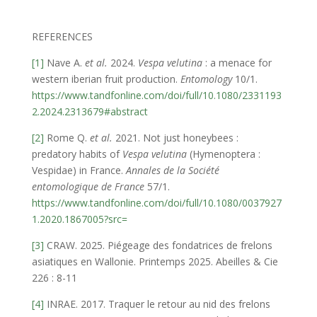
REFERENCES
[1]
Nave A.
et al.
2024.
Vespa velutina
: a menace for
western iberian fruit production.
Entomology
10/1.
https://www.tandfonline.com/doi/full/10.1080/2331193
2.2024.2313679#abstract
[2]
Rome Q.
et al.
2021. Not just honeybees :
predatory habits of
Vespa velutina
(Hymenoptera :
Vespidae) in France.
Annales de la Société
entomologique de France
57/1.
https://www.tandfonline.com/doi/full/10.1080/0037927
1.2020.1867005?src=
[3]
CRAW. 2025. Piégeage des fondatrices de frelons
asiatiques en Wallonie. Printemps 2025. Abeilles & Cie
226 : 8-11
[4]
INRAE. 2017. Traquer le retour au nid des frelons